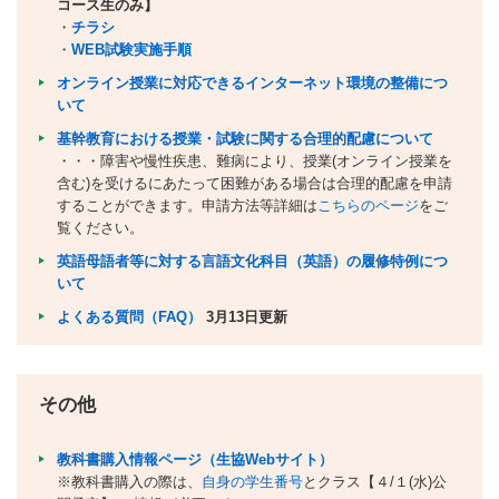
コース生のみ】
・
チラシ
・
WEB試験実施手順
オンライン授業に対応できるインターネット環境の整備につ
いて
基幹教育における授業・試験に関する合理的配慮について
・・・障害や慢性疾患、難病により、授業(オンライン授業を
含む)を受けるにあたって困難がある場合は合理的配慮を申請
することができます。申請方法等詳細は
こちらのページ
をご
覧ください。
英語母語者等に対する言語文化科目（英語）の履修特例につ
いて
よくある質問（FAQ）
3月13日更新
その他
教科書購入情報ページ（生協Webサイト）
※教科書購入の際は、
自身の学生番号
とクラス【４/１(水)公