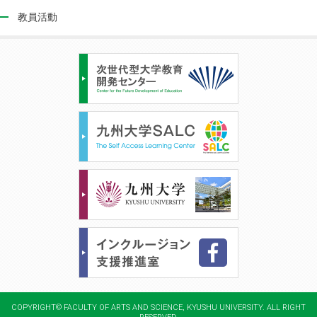
教員活動
COPYRIGHT© FACULTY OF ARTS AND SCIENCE, KYUSHU UNIVERSITY. ALL RIGHT