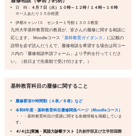
履修相談（事前予約制）
日 時：
４月７日（火）１０時～１２時 / １４時～１６時
※一人あたり１５分程度
伊都キャンパス センター１号館１３０３教室
九州大学基幹教育院の教員が、皆さんの履修に関する相談に
応じます。 Moodleコース
「基幹教育ガイダンス」
に記載の
説明を必ず読んだうえで、履修相談を希望する場合は同コー
ス内の「履修相談申請フォーム」より予約を行ってくださ
い。（前日まで先着順で受け付けます。）
基幹教育科目の履修に関すること
履修要項や時間割（Ａ表／Ｂ表）など
令和8年度・基幹教育科目履修関係ページ（Moodleコース）
・・・基幹教育科目の受講に関する各種情報を掲載していま
す。
４/４(土)実施・英語力診断テスト
【共創学部及び文学部国際