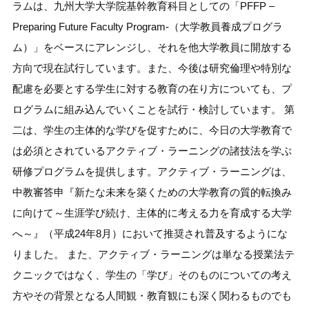
ラムは、九州大学大学院基幹教育科目としての「PFFP –
Preparing Future Faculty Program-（大学教員養成プログラ
ム）」をベースにアレンジし、それを他大学教員に開放する
方向で現在試行しています。また、今後は研究倫理や特別な
配慮を必要とする学生に対する教育の在り方についても、プ
ログラムに組み込んでいくことを試行・検討しています。 第
二は、学生の主体的な学びを促すために、今日の大学教育で
は必須とされているアクティブ・ラーニングの諸技法を学ぶ
研修プログラムを提供します。アクティブ・ラーニングは、
中教審答申『新たな未来を築くための大学教育の質的転換み
に向けて～生涯学び続け、主体的に考える力を育成する大学
へ～』（平成24年8月）において推奨され普及するようにな
りました。 また、アクティブ・ラーニングは単なる授業法テ
クニックではなく、学生の「学び」そのものについての考え
方やその背景となる人間観・教育観にも深く関わるものでも