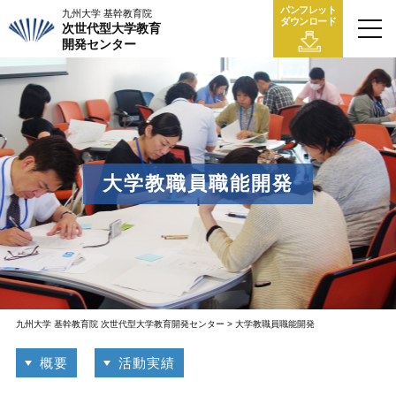
パンフレット
九州大学 基幹教育院
ダウンロード
次世代型大学教育
開発センター
大学教職員職能開発
九州大学 基幹教育院 次世代型大学教育開発センター
> 大学教職員職能開発
概要
活動実績