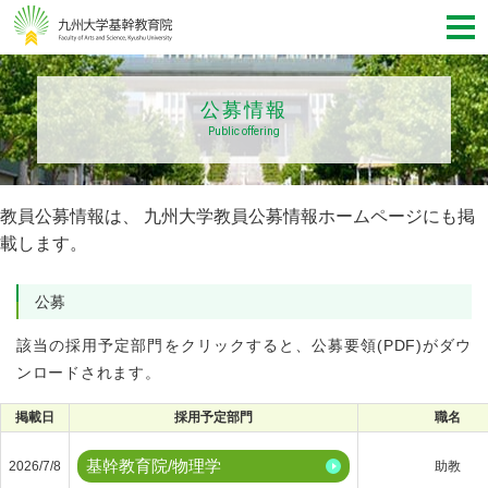
公募情報
Public offering
教員公募情報は、
九州大学教員公募情報ホームページ
にも掲
載します。
公募
該当の採用予定部門をクリックすると、公募要領(PDF)がダウ
ンロードされます。
掲載日
採用予定部門
職名
基幹教育院/物理学
2026/7/8
助教