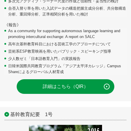
多次元アクティプ・ラーナー尺度の作成と信頼性・妥当性の検討
合否入替り率を用いた入試データの構造把握主成分分析、共分散構造
分析、重回帰分析、正準相関分析を用いた検討
《報告》
As a community for supporting autonomous language learning and
promoting intercultural exchange: A report on SALC
高年次基幹教育科目における芸術工学のアプローチについて
芸術系ESP教育映画を用いたパブリック・スピーキング指導
少人数ゼミ「日本語教育入門」の実践報告
日韓米国際共同教育プログラム「アジア太平洋カレッジ」Campus
Shareによるグローパル人材育成
詳細はこちら（QIR）
基幹教育紀要 1号