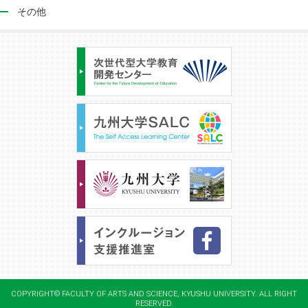
その他
COPYRIGHT© FACULTY OF ARTS AND SCIENCE, KYUSHU UNIVERSITY. ALL RIGHT
RESERVED.