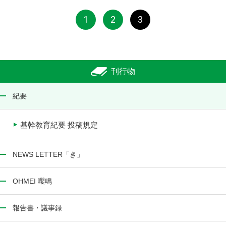
1
2
3
刊行物
紀要
基幹教育紀要 投稿規定
NEWS LETTER「き」
OHMEI 嚶鳴
報告書・議事録