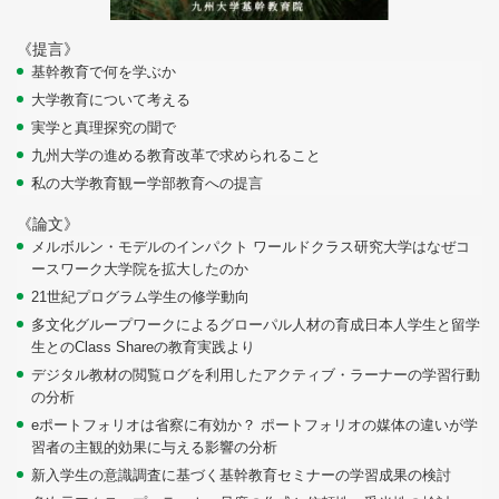
《提言》
基幹教育で何を学ぶか
大学教育について考える
実学と真理探究の聞で
九州大学の進める教育改革で求められること
私の大学教育観ー学部教育への提言
《論文》
メルボルン・モデルのインパクト ワールドクラス研究大学はなぜコ
ースワーク大学院を拡大したのか
21世紀プログラム学生の修学動向
多文化グループワークによるグローパル人材の育成日本人学生と留学
生とのClass Shareの教育実践より
デジタル教材の閲覧ログを利用したアクティブ・ラーナーの学習行動
の分析
eポートフォリオは省察に有効か？ ポートフォリオの媒体の違いが学
習者の主観的効果に与える影響の分析
新入学生の意識調査に基づく基幹教育セミナーの学習成果の検討